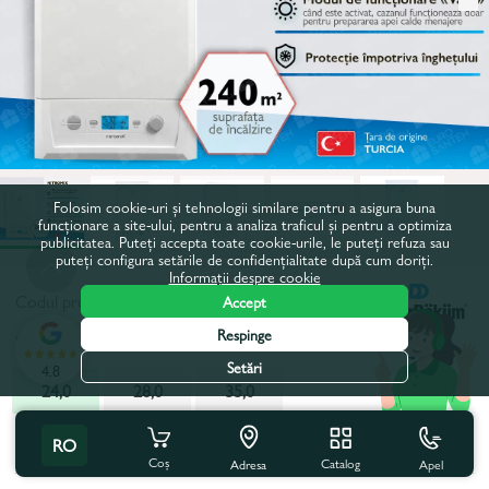
Folosim cookie-uri și tehnologii similare pentru a asigura buna
funcționare a site-ului, pentru a analiza traficul și pentru a optimiza
publicitatea. Puteți accepta toate cookie-urile, le puteți refuza sau
puteți configura setările de confidențialitate după cum doriți.
Informații despre cookie
Codul produsului:
86072
Accept
Respinge
Putere, kW:
24,0
Setări
4.8
24,0
28,0
35,0
Toate caracteristicile
Cu acest produs se cumpără
RO
Coș
Catalog
Apel
Adresa