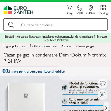
Apel
Adresa
Coș
Catalog
Efectuăm vânzarea, livrarea și instalarea echipamentului de climatizare în întreaga
Republică Moldova
Pagina principala
Încălzire și canalizare
Cazane
Cazane pe gaz
Cazan pe gaz in condensare DemirDokum Nitromix
P 24 kW
In rate pentru persoane fizice și juridice