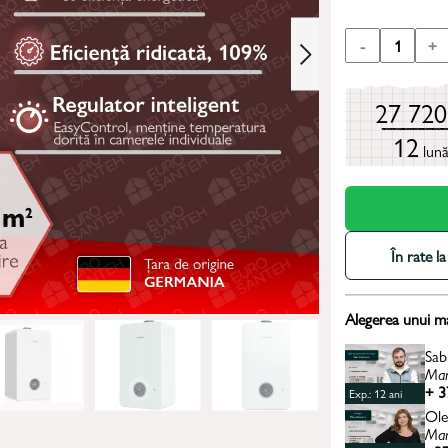
-
1
+
27 72
12
lun
În rate 
Alegerea unui m
Sab
Man
+ 3
Exp.: 12 ani
Ole
Man