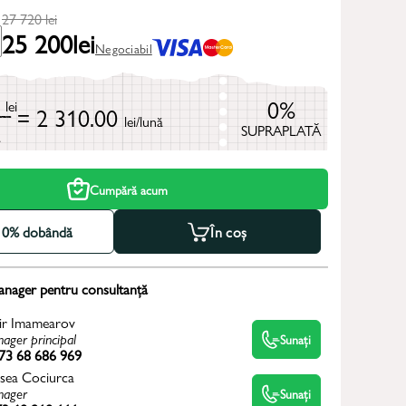
27 720
lei
25 200
lei
Negociabil
0
0%
lei
= 2 310.00
lei/lună
SUPRAPLATĂ
ă
Cumpără acum
la 0% dobândă
În coș
anager pentru consultanță
ir Imamearov
ager principal
Sunați
73 68 686 969
sea Cociurca
ager
Sunați