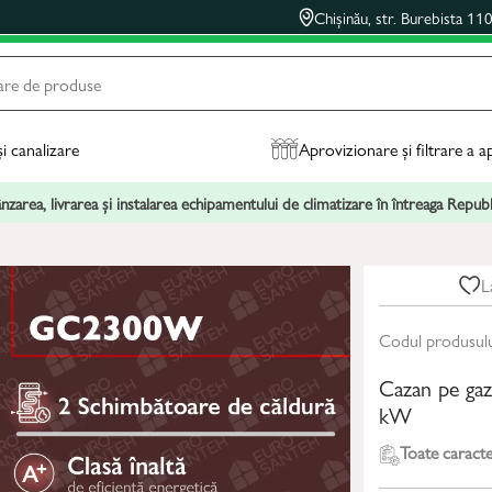
Chișinău, str. Burebista 11
și canalizare
Aprovizionare și filtrare a a
zarea, livrarea și instalarea echipamentului de climatizare în întreaga Repu
L
Codul produsul
Cazan pe g
kW
Toate caracter