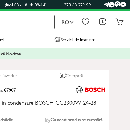
0
(lu-vi 08 - 18, sb 08-14)
+ 373 68 272 991
RO
pei
Servicii de instalare
blică Moldova
a favorite
Compară
ui:
87907
az in condensare BOSCH GC2300W 24-28
isticile
Cu acest produs se cumpără