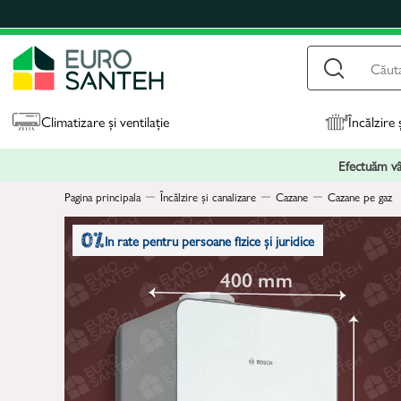
Climatizare și ventilație
Încălzire 
Efectuăm vân
Pagina principala
Încălzire și canalizare
Cazane
Cazane pe gaz
In rate pentru persoane fizice și juridice