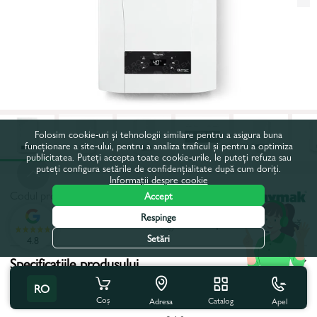
Folosim cookie-uri și tehnologii similare pentru a asigura buna
funcționare a site-ului, pentru a analiza traficul și pentru a optimiza
publicitatea. Puteți accepta toate cookie-urile, le puteți refuza sau
puteți configura setările de confidențialitate după cum doriți.
Informații despre cookie
Codul produsului:
100022037
Accept
Respinge
Toate caracteristicile
Cu acest produs se cumpără
Setări
4.8
Specificațiile produsului
RO
Tip:
In condensare
Coș
Catalog
Apel
Adresa