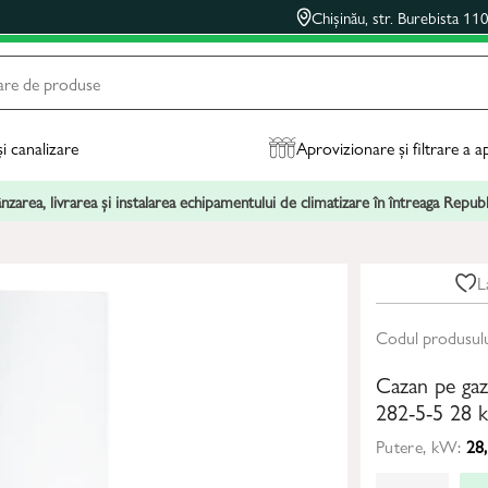
Chișinău, str. Burebista 11
și canalizare
Aprovizionare și filtrare a a
zarea, livrarea și instalarea echipamentului de climatizare în întreaga Repu
L
Codul produsul
Cazan pe g
282-5-5 28
Putere, kW:
28,