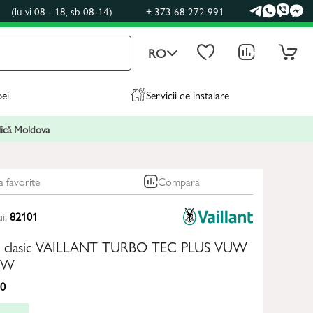
0
(lu-vi 08 - 18, sb 08-14)
+ 373 68 272 991
RO
pei
Servicii de instalare
blică Moldova
a favorite
Compară
ui:
82101
az clasic VAILLANT TURBO TEC PLUS VUW
 kW
0