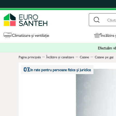
Climatizare și ventilație
Încălzire 
Efectuăm vân
Pagina principala
Încălzire și canalizare
Cazane
Cazane pe gaz
In rate pentru persoane fizice și juridice