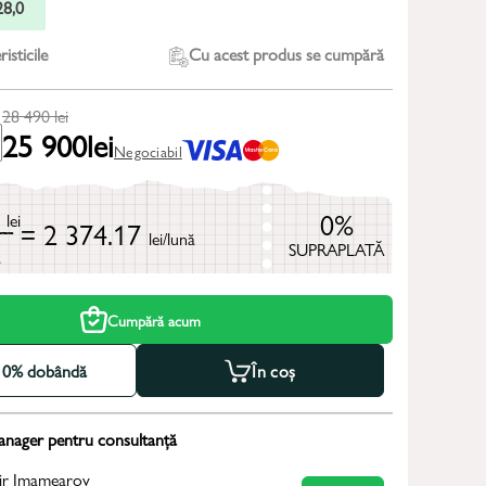
28,0
isticile
Cu acest produs se cumpără
28 490
lei
25 900
lei
Negociabil
0
0%
lei
= 2 374.17
lei/lună
SUPRAPLATĂ
ă
Cumpără acum
la 0% dobândă
În coș
anager pentru consultanță
ir Imamearov