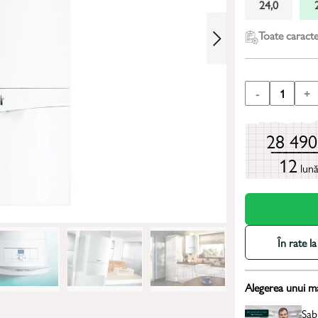
24,0
Toate caracter
-
1
+
28 49
12
lun
În rate 
Alegerea unui m
Sab