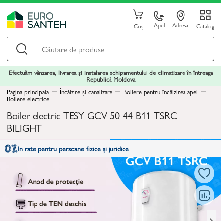
Apel
Adresa
Coș
Catalog
Efectuăm vânzarea, livrarea și instalarea echipamentului de climatizare în întreaga
Republică Moldova
Pagina principala
Încălzire și canalizare
Boilere pentru încălzirea apei
Boilere electrice
Boiler electric TESY GCV 50 44 B11 TSRC
BILIGHT
In rate pentru persoane fizice și juridice