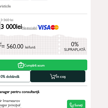
isticile
3 360
lei
3 000
lei
Negociabil
0%
ei
= 560.00
lei/lună
SUPRAPLATĂ
Cumpără acum
la 0% dobândă
În coș
anager pentru consultanță
ir Imamearov
ager principal
Sunați