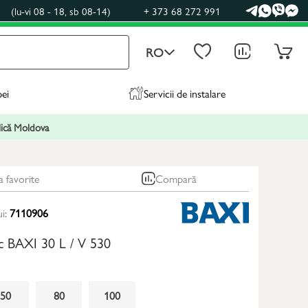
0
(lu-vi 08 - 18, sb 08-14)
+ 373 68 272 991
RO
pei
Servicii de instalare
blică Moldova
a favorite
Compară
ui:
7110906
ric BAXI 30 L / V 530
50
80
100