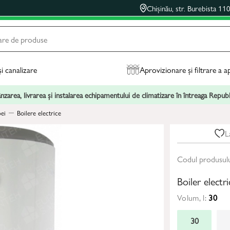
Chișinău, str. Burebista 11
și canalizare
Aprovizionare și filtrare a a
zarea, livrarea și instalarea echipamentului de climatizare în întreaga Repu
pei
Boilere electrice
L
Codul produsul
Boiler elect
Volum, l:
30
30