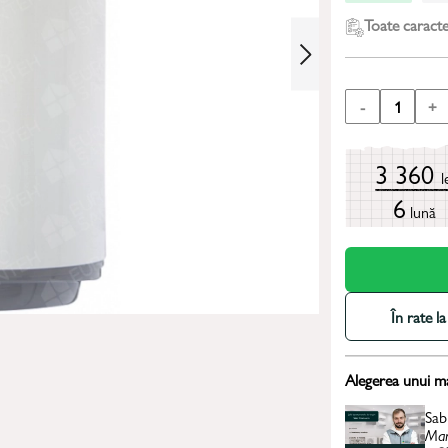
Toate caracter
-
1
+
3 360
l
6
lună
În rate 
Alegerea unui m
Sab
Man