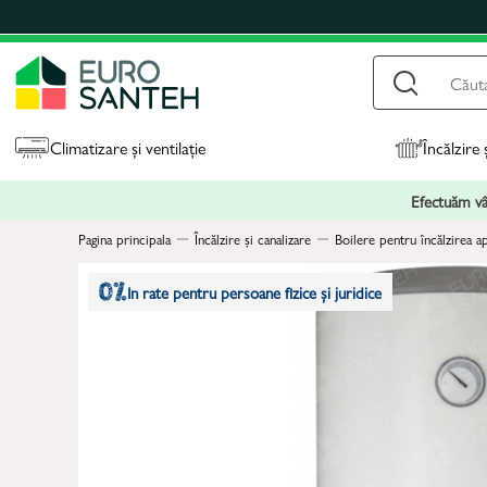
Climatizare și ventilație
Încălzire 
Efectuăm vân
Pagina principala
Încălzire și canalizare
Boilere pentru încălzirea a
In rate pentru persoane fizice și juridice