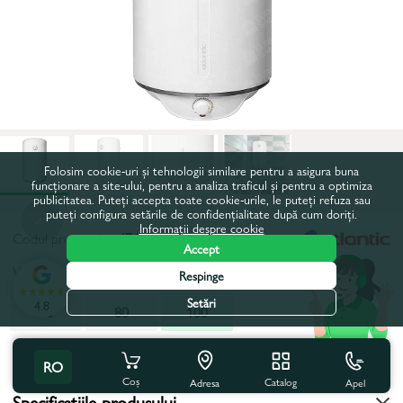
Folosim cookie-uri și tehnologii similare pentru a asigura buna
funcționare a site-ului, pentru a analiza traficul și pentru a optimiza
publicitatea. Puteți accepta toate cookie-urile, le puteți refuza sau
puteți configura setările de confidențialitate după cum doriți.
Informații despre cookie
Codul produsului:
47127
Accept
Volum, l:
100
Respinge
Setări
4.8
50
80
100
Toate caracteristicile
RO
Coș
Catalog
Apel
Adresa
Specificațiile produsului