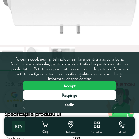
Folosim cookie-uri și tehnologii similare pentru a asigura buna
funcționare a site-ului, pentru a analiza traficul și pentru a optimiza
publicitatea. Puteți accepta toate cookie-urile, le puteți refuza sau
puteți configura setările de confidențialitate după cum doriți.
Informații despre cookie
Codul produsului:
17257
Accept
Respinge
Toate caracteristicile
Setări
4.8
Specificațiile produsului
Țara de origine brand:
Italia
RO
Coș
Catalog
Apel
Adresa
Volum, l:
100