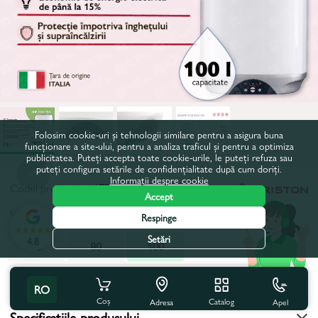
Folosim cookie-uri și tehnologii similare pentru a asigura buna
funcționare a site-ului, pentru a analiza traficul și pentru a optimiza
publicitatea. Puteți accepta toate cookie-urile, le puteți refuza sau
puteți configura setările de confidențialitate după cum doriți.
Informații despre cookie
Codul produsului:
17270
Accept
Volum, l:
100
Respinge
Setări
4.8
50
80
100
Toate caracteristicile
RO
Coș
Catalog
Apel
Adresa
Specificațiile produsului