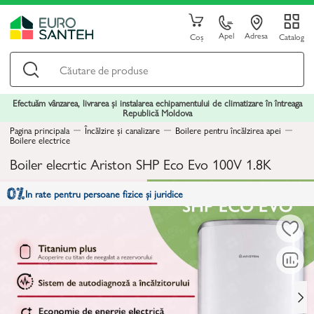
Apel
Adresa
Coș
Catalog
Efectuăm vânzarea, livrarea și instalarea echipamentului de climatizare în întreaga
Republică Moldova
Pagina principala
Încălzire și canalizare
Boilere pentru încălzirea apei
Boilere electrice
Boiler elecrtic Ariston SHP Eco Evo 100V 1.8K
In rate pentru persoane fizice și juridice