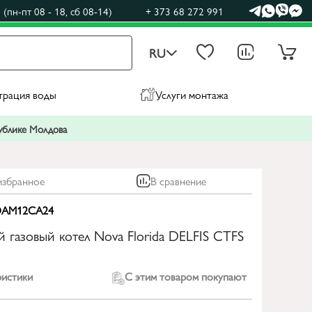
(пн-пт 08 - 18, сб 08-14)
+ 373 68 272 991
RU
трация воды
Услуги монтажа
публике Молдова
избранное
В сравнение
AM12CA24
й газовый котел Nova Florida DELFIS CTFS
ристики
С этим товаром покупают