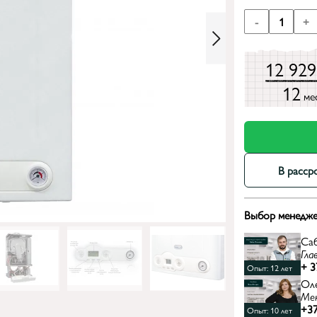
-
1
+
12 92
12
ме
В расср
Выбор менедже
Са
Гла
+ 3
Опыт: 12 лет
Ол
Ме
+37
Опыт: 10 лет