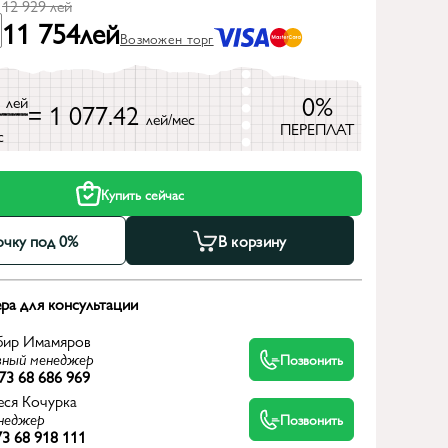
12 929
лей
11 754
лей
Возможен торг
9
0%
лей
= 1 077.42
лей/мес
ПЕРЕПЛАТ
с
Купить сейчас
очку под 0%
В корзину
ра для консультации
бир Имамяров
вный менеджер
Позвонить
73 68 686 969
еся Кочурка
неджер
Позвонить
3 68 918 111