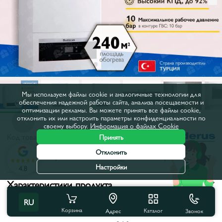
Мы используем файлы cookie и аналогичные технологии для
обеспечения надежной работы сайта, анализа посещаемости и
оптимизации рекламы. Вы можете принять все файлы cookie,
отклонить их или настроить параметры конфиденциальности по
своему выбору.
Информация о файлах Cookie
Код товара:
3982
Принять
Отклонить
Все характеристики
С этим товаром покупают
Настройки
4.8
Характеристики продукта
RU
Тип:
Конвекционные
Корзина
Каталог
Звонок
Адрес