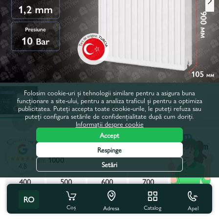
Folosim cookie-uri și tehnologii similare pentru a asigura buna
funcționare a site-ului, pentru a analiza traficul și pentru a optimiza
publicitatea. Puteți accepta toate cookie-urile, le puteți refuza sau
puteți configura setările de confidențialitate după cum doriți.
Informații despre cookie
Accept
Codul produsului:
50780
Respinge
Latime, mm:
1000
Setări
4.8
400
500
600
700
800
RO
900
1000
1100
1200
2000
Coș
Catalog
Apel
Adresa