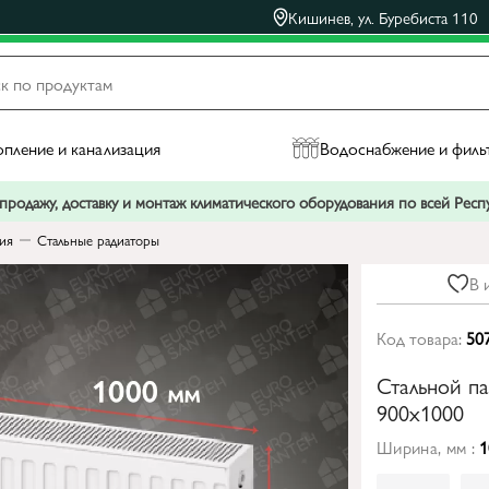
Кишинев, ул. Буребиста 110
пление и канализация
Водоснабжение и филь
родажу, доставку и монтаж климатического оборудования по всей Рес
ния
Стальные радиаторы
В 
Код товара:
50
Стальной п
900x1000
Ширина, мм :
1