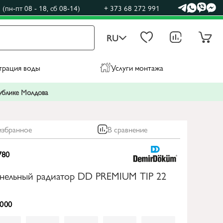
(пн-пт 08 - 18, сб 08-14)
+ 373 68 272 991
RU
трация воды
Услуги монтажа
публике Молдова
избранное
В сравнение
780
анельный радиатор DD PREMIUM TIP 22
000