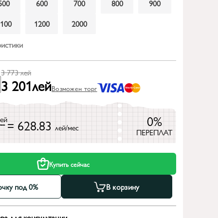
500
600
700
800
900
1100
1200
2000
ристики
3 773
лей
3 201
лей
Возможен торг
0%
лей
= 628.83
лей/мес
ПЕРЕПЛАТ
Купить сейчас
очку под 0%
В корзину
ра для консультации