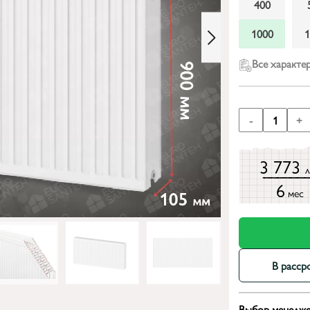
400
1000
Все характе
-
1
+
3 773
6
мес
В расср
Выбор менедже