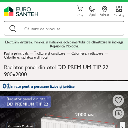
Apel
Adresa
Coș
Catalog
Efectuăm vânzarea, livrarea și instalarea echipamentului de climatizare în întreaga
Republică Moldova
Pagina principala
Încălzire și canalizare
Calorifere, radiatoare
Calorifere, radiatoare din oțel
Radiator panel din otel DD PREMIUM TIP 22
900x2000
In rate pentru persoane fizice și juridice