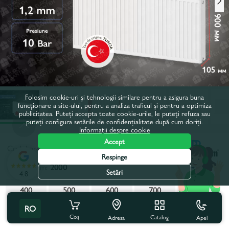
Folosim cookie-uri și tehnologii similare pentru a asigura buna
funcționare a site-ului, pentru a analiza traficul și pentru a optimiza
publicitatea. Puteți accepta toate cookie-urile, le puteți refuza sau
puteți configura setările de confidențialitate după cum doriți.
Informații despre cookie
Accept
Codul produsului:
61155
Respinge
Latime, mm:
2000
Setări
4.8
400
500
600
700
800
RO
900
1000
1100
1200
2000
Coș
Catalog
Apel
Adresa