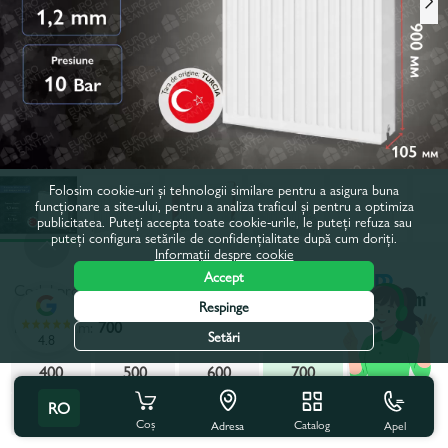
Folosim cookie-uri și tehnologii similare pentru a asigura buna
funcționare a site-ului, pentru a analiza traficul și pentru a optimiza
publicitatea. Puteți accepta toate cookie-urile, le puteți refuza sau
puteți configura setările de confidențialitate după cum doriți.
Informații despre cookie
Accept
Codul produsului:
50172
Respinge
Latime, mm:
700
Setări
4.8
400
500
600
700
800
RO
900
1000
1100
1200
2000
Coș
Catalog
Apel
Adresa