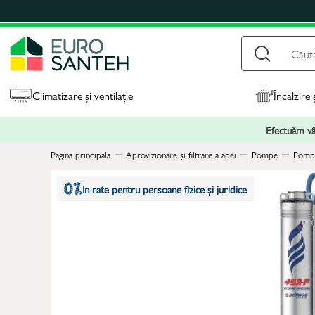
Climatizare și ventilație
Încălzire 
Efectuăm vân
Pagina principala
Aprovizionare și filtrare a apei
Pompe
Pompe
In rate pentru persoane fizice și juridice