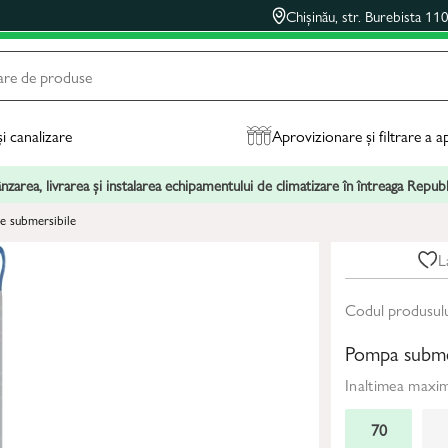
Chișinău, str. Burebista 11
și canalizare
Aprovizionare și filtrare a a
zarea, livrarea și instalarea echipamentului de climatizare în întreaga Repu
 submersibile
L
Codul produsul
Pompa subme
Inaltimea maxi
70