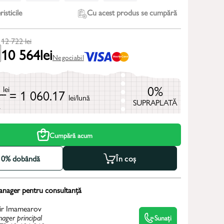
isticile
Cu acest produs se cumpără
12 722
lei
10 564
lei
Negociabil
2
0%
lei
= 1 060.17
lei/lună
SUPRAPLATĂ
ă
Cumpără acum
la 0% dobândă
În coș
anager pentru consultanță
ir Imamearov
ager principal
Sunați