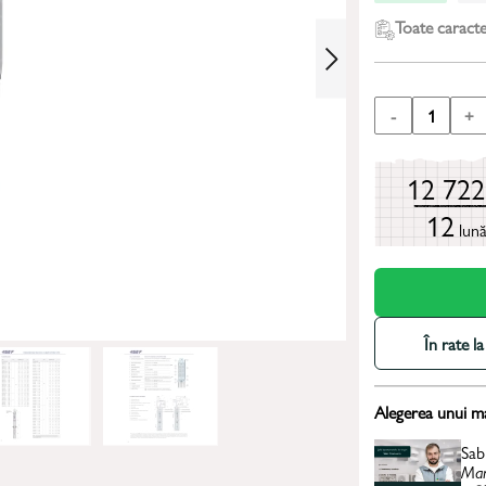
Toate caracter
-
1
+
12 72
12
lun
În rate 
Alegerea unui m
Sab
Man