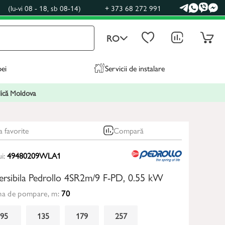
0
(lu-vi 08 - 18, sb 08-14)
+ 373 68 272 991
RO
pei
Servicii de instalare
blică Moldova
a favorite
Compară
ui:
49480209WLA1
rsibila Pedrollo 4SR2m/9 F-PD, 0.55 kW
ma de pompare, m:
70
95
135
179
257