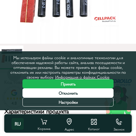
Мы используем файлы cookie и аналогичные технологии для
обеспечения надежной работы сайта, анализа посещаемости и
оптимизации рекламы. Вы можете принять все файлы cookie,
отклонить их или настроить параметры конфиденциальности по
своему выбору.
Информация о файлах Cookie
Код товара:
530GT3MGPS1
Принять
Отклонить
Все характеристики
Настройки
4.8
Характеристики продукта
Страна бренда:
Италия
RU
Корзина
Каталог
Звонок
Адрес