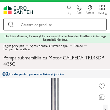
Apel
Adresa
Coș
Catalog
Efectuăm vânzarea, livrarea și instalarea echipamentului de climatizare în întreaga
Republică Moldova
Pagina principala
Aprovizionare și filtrare a apei
Pompe
Pompe submersibile
Pompa submersibila cu Motor CALPEDA TRI.4SDP
4/35C
In rate pentru persoane fizice și juridice