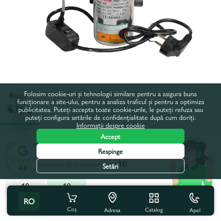
Folosim cookie-uri și tehnologii similare pentru a asigura buna
funcționare a site-ului, pentru a analiza traficul și pentru a optimiza
publicitatea. Puteți accepta toate cookie-urile, le puteți refuza sau
puteți configura setările de confidențialitate după cum doriți.
Informații despre cookie
Accept
Codul produsului:
53-691
Respinge
Inaltimea maxima de pompare, m:
10
Setări
4.8
10
10
RO
Toate caracteristicile
Coș
Catalog
Apel
Adresa