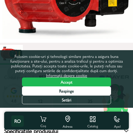
Folosim cookie-uri și tehnologii similare pentru a asigura buna
funcționare a site-ului, pentru a analiza traficul și pentru a optimiza
publicitatea. Puteți accepta toate cookie-urile, le puteți refuza sau
puteți configura setările de confidențialitate după cum doriți.
Informații despre cookie
Codul produsului:
85360
Accept
Inaltimea maxima de pompare, m:
16
Respinge
Setări
4.8
12
12
16
35
Toate caracteristicile
RO
Coș
Catalog
Apel
Adresa
Specificațiile produsului