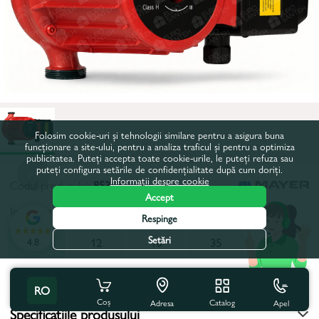
Folosim cookie-uri și tehnologii similare pentru a asigura buna
funcționare a site-ului, pentru a analiza traficul și pentru a optimiza
publicitatea. Puteți accepta toate cookie-urile, le puteți refuza sau
puteți configura setările de confidențialitate după cum doriți.
Informații despre cookie
Codul produsului:
85363
Accept
Inaltimea maxima de pompare, m:
12
Respinge
Setări
4.8
12
12
16
35
Toate caracteristicile
RO
Coș
Catalog
Apel
Adresa
Specificațiile produsului