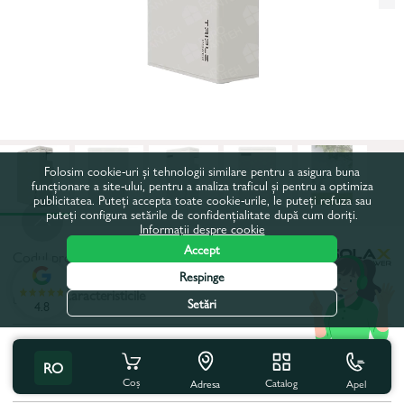
Folosim cookie-uri și tehnologii similare pentru a asigura buna
funcționare a site-ului, pentru a analiza traficul și pentru a optimiza
publicitatea. Puteți accepta toate cookie-urile, le puteți refuza sau
puteți configura setările de confidențialitate după cum doriți.
Informații despre cookie
Accept
Codul produsului:
111250
Respinge
Toate caracteristicile
Setări
4.8
Specificațiile produsului
RO
Tip de protecție:
IP65
Coș
Catalog
Apel
Adresa