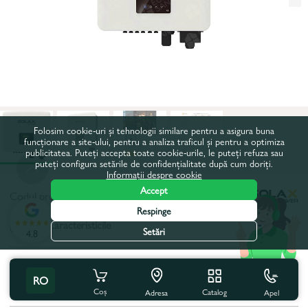
Folosim cookie-uri și tehnologii similare pentru a asigura buna
funcționare a site-ului, pentru a analiza traficul și pentru a optimiza
publicitatea. Puteți accepta toate cookie-urile, le puteți refuza sau
puteți configura setările de confidențialitate după cum doriți.
Informații despre cookie
Accept
Codul produsului:
102514
Respinge
Toate caracteristicile
Setări
4.8
Specificațiile produsului
RO
Putere maxima aparenta, W:
30000
Coș
Catalog
Apel
Adresa