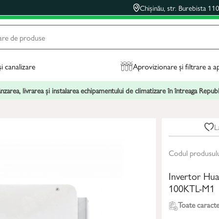
Chișinău, str. Burebista 11
și canalizare
Aprovizionare și filtrare a a
zarea, livrarea și instalarea echipamentului de climatizare în întreaga Repu
L
Codul produsul
Invertor H
100KTL-M1
Toate caracter