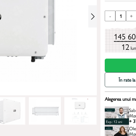
-
1
+
145 6
12
lun
În rate 
Alegerea unui m
Sab
Man
+ 3
Exp.: 12 ani
Ole
Man