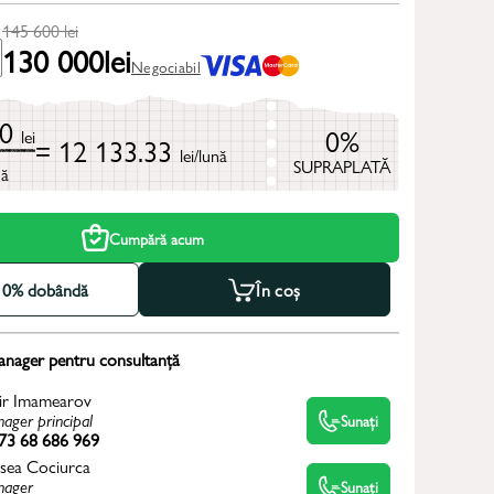
145 600
lei
130 000
lei
Negociabil
00
0%
lei
= 12 133.33
lei/lună
SUPRAPLATĂ
ă
Cumpără acum
la 0% dobândă
În coș
anager pentru consultanță
ir Imamearov
ager principal
Sunați
73 68 686 969
sea Cociurca
ager
Sunați