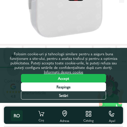
Folosim cookie-uri și tehnologii similare pentru a asigura buna
funcționare a site-ului, pentru a analiza traficul și pentru a optimiza
publicitatea. Puteți accepta toate cookie-urile, le puteți refuza sau
puteți configura setările de confidențialitate după cum doriți.
Informații despre cookie
Accept
Codul produsului:
54466
Respinge
Toate caracteristicile
Setări
4.8
Specificațiile produsului
RO
Putere maxima aparenta, W:
10000
Coș
Catalog
Apel
Adresa