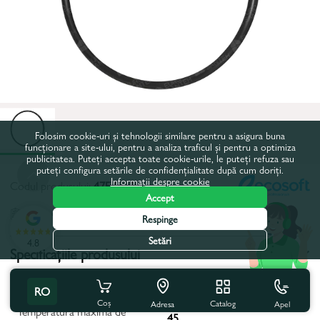
Folosim cookie-uri și tehnologii similare pentru a asigura buna
funcționare a site-ului, pentru a analiza traficul și pentru a optimiza
publicitatea. Puteți accepta toate cookie-urile, le puteți refuza sau
puteți configura setările de confidențialitate după cum doriți.
Informații despre cookie
Codul produsului:
47EK0121
Accept
Toate caracteristicile
Respinge
Setări
4.8
Specificațiile produsului
Materialul corpului:
EPDM
RO
Coș
Catalog
Apel
Adresa
Temperatura maxima de
45