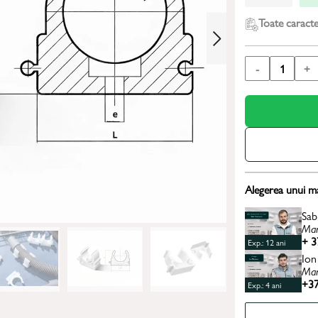
Toate caracter
-
1
+
Alegerea unui m
Sab
Man
+ 3
Exp.: 12 ani
Ion
Man
+37
Exp.: 4 ani