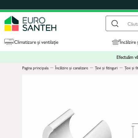
Climatizare și ventilație
Încălzire 
Efectuăm vân
Pagina principala
Încălzire și canalizare
Țevi și fitinguri
Țevi și 