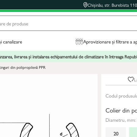
Chișinău, str. Burebista 11
și canalizare
Aprovizionare și filtrare a a
zarea, livrarea și instalarea echipamentului de climatizare în întreaga Repu
fitinguri din polipropilenă PPR
L
Codul produsul
Colier din po
Diametru, mm:
20