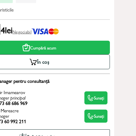
isticile
4
lei
Negociabil
Cumpără acum
În coș
anager pentru consultanță
ir Imamearov
ager principal
Sunați
73 68 686 969
 Mereacre
ager
Sunați
3 60 992 211