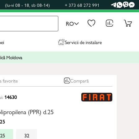
0
(lu-vi 08 - 18, sb 08-14)
+ 373 68 272 991
RO
pei
Servicii de instalare
blică Moldova
a favorite
Compară
ui:
14630
lipropilena (PPR) d.25
25
25
32