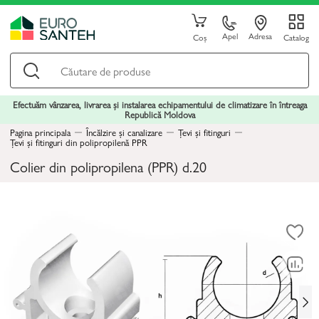
Apel
Adresa
Coș
Catalog
Efectuăm vânzarea, livrarea și instalarea echipamentului de climatizare în întreaga
Republică Moldova
Pagina principala
Încălzire și canalizare
Țevi și fitinguri
Țevi și fitinguri din polipropilenă PPR
Colier din polipropilena (PPR) d.20