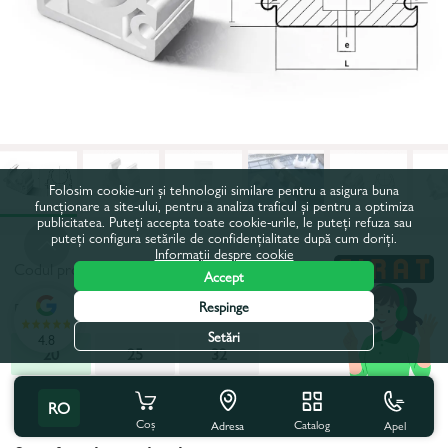
Folosim cookie-uri și tehnologii similare pentru a asigura buna
funcționare a site-ului, pentru a analiza traficul și pentru a optimiza
publicitatea. Puteți accepta toate cookie-urile, le puteți refuza sau
puteți configura setările de confidențialitate după cum doriți.
Informații despre cookie
Codul produsului:
14617
Accept
Respinge
Diametru, mm:
20
Setări
4.8
20
25
32
Toate caracteristicile
RO
Coș
Catalog
Apel
Adresa