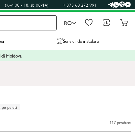
0
(lu-vi 08 - 18, sb 08-14)
+ 373 68 272 991
RO
pei
Servicii de instalare
blică Moldova
 pe peleti
117
produse