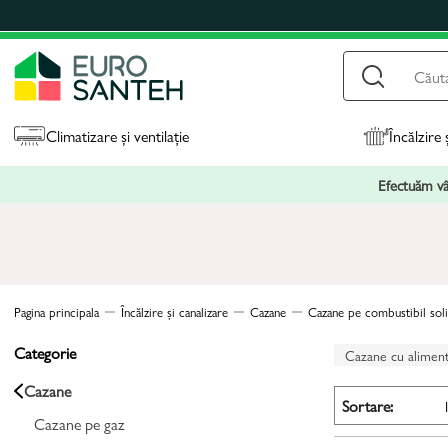
Climatizare și ventilație
Încălzire 
Efectuăm vân
Pagina principala
Încălzire și canalizare
Cazane
Cazane pe combustibil sol
Categorie
Cazane cu alimen
Cazane
Sortare:
Cazane pe gaz