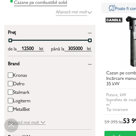
Cazane pe combustibil solid
Poate fi c
Afișează mai mult
Preț
lei
lei
de la
până la
Brand
Cazan pe combus
Kronas
încărcare manu
35 kW
Defro
Stalmark
Putere, kW
Suprafata de incal
Logiterm
m²
MetalBet
Tip incarcare
53 99
59 395 lei
Afișează mai mult