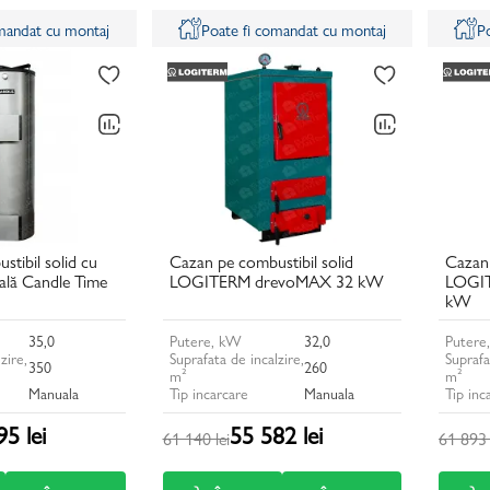
omandat cu montaj
Poate fi comandat cu montaj
P
tibil solid cu
Cazan pe combustibil solid
Cazan 
ală Candle Time
LOGITERM drevoMAX 32 kW
LOGIT
kW
35,0
Putere, kW
32,0
Putere
zire,
Suprafata de incalzire,
Suprafa
350
260
m²
m²
Manuala
Tip incarcare
Manuala
Tip inc
5 lei
55 582 lei
61 140 lei
61 893 