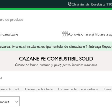
Chișinău, str. Burebista 11
și canalizare
Aprovizionare și filtrare a a
zarea, livrarea și instalarea echipamentului de climatizare în întreaga Repu
CAZANE PE COMBUSTIBIL SOLID
Cazane pe lemne, cărbune și peleți pentru încălzire autonomă
id
tare automată
Cazane pe brichete
Cazane pe lemne si carbune
Cazan
Implicit