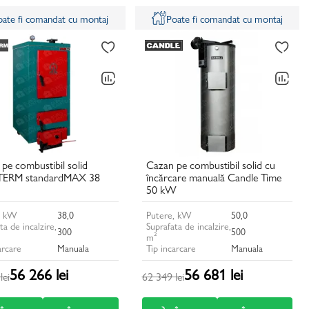
oate fi comandat cu montaj
Poate fi comandat cu montaj
pe combustibil solid
Cazan pe combustibil solid cu
ERM standardMAX 38
încărcare manuală Candle Time
50 kW
, kW
38,0
Putere, kW
50,0
ta de incalzire,
Suprafata de incalzire,
300
500
m²
arcare
Manuala
Tip incarcare
Manuala
56 266 lei
56 681 lei
lei
62 349 lei