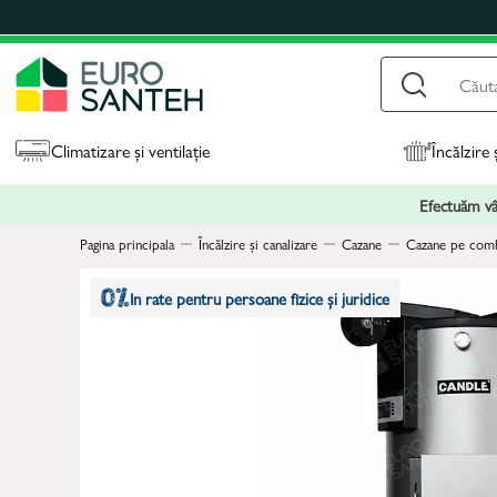
Climatizare și ventilație
Încălzire 
Efectuăm vân
Pagina principala
Încălzire și canalizare
Cazane
Cazane pe combu
In rate pentru persoane fizice și juridice