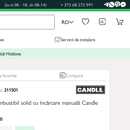
0
(lu-vi 08 - 18, sb 08-14)
+ 373 68 272 991
RO
pei
Servicii de instalare
blică Moldova
a favorite
Compară
ui:
311501
bustibil solid cu încărcare manuală Candle
0