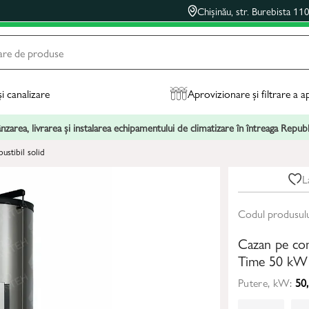
Chișinău, str. Burebista 11
și canalizare
Aprovizionare și filtrare a a
zarea, livrarea și instalarea echipamentului de climatizare în întreaga Repu
stibil solid
L
Codul produsul
Cazan pe com
Time 50 kW
Putere, kW:
50,