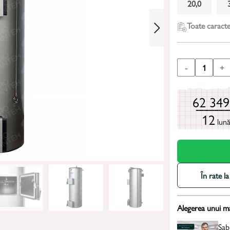
20,0
Toate caracter
-
1
+
62 34
12
lun
În rate 
Alegerea unui m
Sab