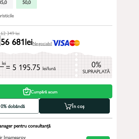
35,0
50,0
isticile
62 349
lei
56 681
lei
Negociabil
9
0%
lei
= 5 195.75
lei/lună
SUPRAPLATĂ
ă
Cumpără acum
la 0% dobândă
În coș
anager pentru consultanță
ir Imamearov