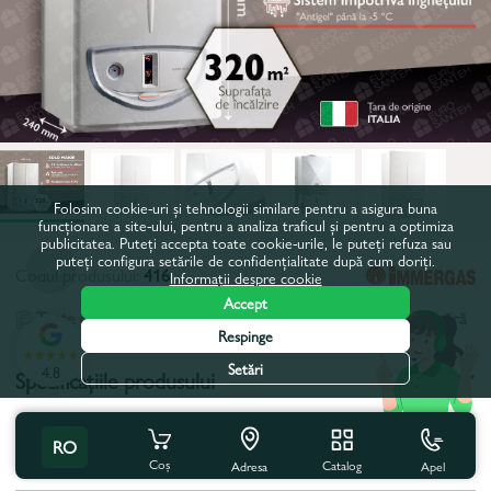
Folosim cookie-uri și tehnologii similare pentru a asigura buna
funcționare a site-ului, pentru a analiza traficul și pentru a optimiza
publicitatea. Puteți accepta toate cookie-urile, le puteți refuza sau
puteți configura setările de confidențialitate după cum doriți.
Codul produsului:
416
Informații despre cookie
Accept
Toate caracteristicile
Cu acest produs se cumpără
Respinge
Setări
4.8
Specificațiile produsului
Tip:
Convecţionale
RO
Coș
Catalog
Apel
Putere, kW:
32,0
Adresa