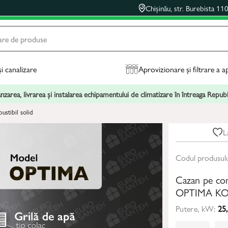
Chișinău, str. Burebista 11
și canalizare
Aprovizionare și filtrare a a
zarea, livrarea și instalarea echipamentului de climatizare în întreaga Repu
stibil solid
L
Codul produsul
Cazan pe com
OPTIMA KO
Putere, kW:
25,