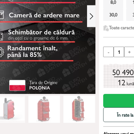
8,0
30,0
Toate caracter
-
1
+
50 49
12
lun
În rate 
Alegerea unui m