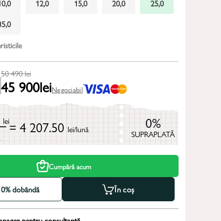
10,0
12,0
15,0
20,0
25,0
35,0
isticile
50 490
lei
45 900
lei
Negociabil
0
0%
lei
= 4 207.50
lei/lună
SUPRAPLATĂ
ă
Cumpără acum
la 0% dobândă
În coș
anager pentru consultanță