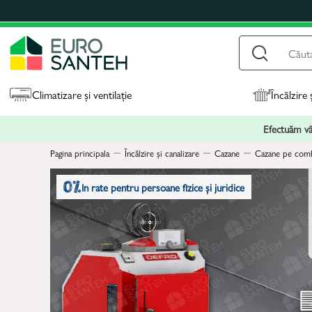
Climatizare și ventilație
Încălzire 
Efectuăm vân
Pagina principala
Încălzire și canalizare
Cazane
Cazane pe combu
In rate pentru persoane fizice și juridice