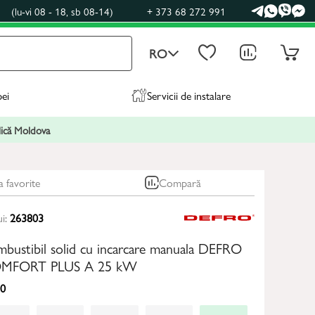
0
(lu-vi 08 - 18, sb 08-14)
+ 373 68 272 991
RO
pei
Servicii de instalare
blică Moldova
a favorite
Compară
ui:
263803
bustibil solid cu incarcare manuala DEFRO
MFORT PLUS A 25 kW
0