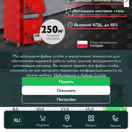
Мы используем файлы cookie и аналогичные технологии для
обеспечения надежной работы сайта, анализа посещаемости и
оптимизации рекламы. Вы можете принять все файлы cookie,
отклонить их или настроить параметры конфиденциальности по
своему выбору.
Информация о файлах Cookie
Принять
Код товара:
263803
Отклонить
Мощность, кВт:
25,0
Настройки
4.8
8,0
10,0
12,0
15,0
20,0
RU
25,0
30,0
35,0
Корзина
Каталог
Звонок
Адрес