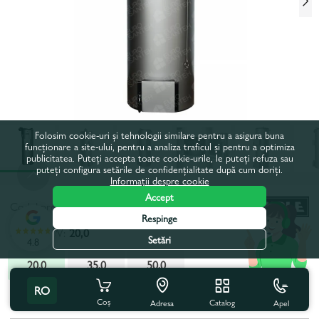
Folosim cookie-uri și tehnologii similare pentru a asigura buna
funcționare a site-ului, pentru a analiza traficul și pentru a optimiza
publicitatea. Puteți accepta toate cookie-urile, le puteți refuza sau
puteți configura setările de confidențialitate după cum doriți.
Informații despre cookie
Accept
Codul produsului:
245047
Respinge
Putere, kW:
20,0
Setări
4.8
20,0
35,0
50,0
RO
Toate caracteristicile
Coș
Catalog
Apel
Adresa