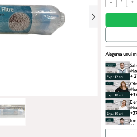
-
1
+
Alegerea unui m
Sab
Man
+ 3
Exp.: 12 ani
Ole
Man
+37
Exp.: 10 ani
Ele
Man
+37
Exp.: 10 ani
Ion
Man
+37
Exp.: 4 ani