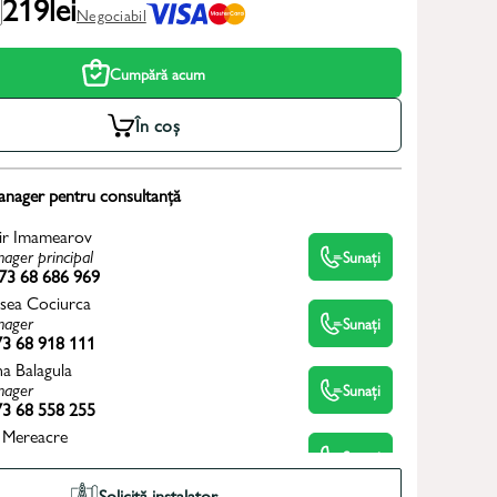
219
lei
Negociabil
Cumpără acum
În coș
anager pentru consultanță
ir Imamearov
ager principal
Sunați
73 68 686 969
sea Cociurca
ager
Sunați
3 68 918 111
na Balagula
ager
Sunați
3 68 558 255
 Mereacre
ager
Sunați
3 60 992 211
Solicită instalator