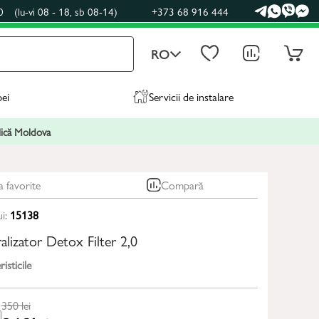
0
(lu-vi 08 - 18, sb 08-14)
+373 68 916 444
RO
pei
Servicii de instalare
blică Moldova
a favorite
Compară
ui:
15138
alizator Detox Filter 2,0
isticile
350
lei