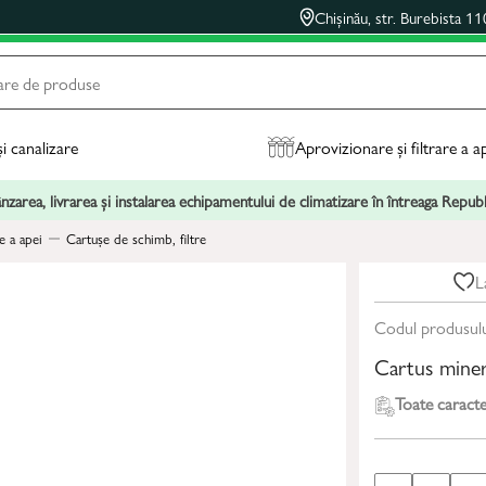
Chișinău, str. Burebista 11
și canalizare
Aprovizionare și filtrare a a
zarea, livrarea și instalarea echipamentului de climatizare în întreaga Repu
e a apei
Cartușe de schimb, filtre
L
Codul produsul
Cartus miner
Toate caracter