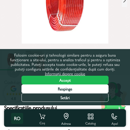
Folosim cookie-uri și tehnologii similare pentru a asigura buna
funcționare a site-ului, pentru a analiza traficul și pentru a optimiza
publicitatea. Puteți accepta toate cookie-urile, le puteți refuza sau
puteți configura setările de confidențialitate după cum doriți.
Informații despre cookie
Accept
Codul produsului:
85782
Respinge
Toate caracteristicile
Setări
4.8
Specificațiile produsului
RO
Tip:
Teava
Coș
Catalog
Apel
Adresa