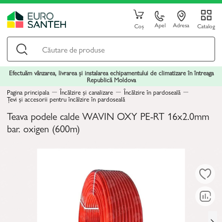
Apel
Adresa
Coș
Catalog
Efectuăm vânzarea, livrarea și instalarea echipamentului de climatizare în întreaga
Republică Moldova
Pagina principala
Încălzire și canalizare
Încălzire în pardoseală
Țevi și accesorii pentru încălzire în pardoseală
Teava podele calde WAVIN OXY PE-RT 16x2.0mm
bar. oxigen (600m)