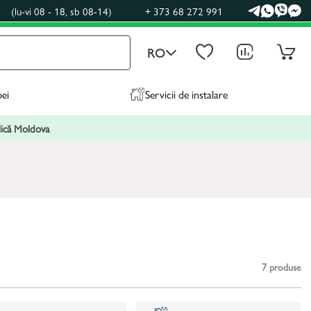
0
(lu-vi 08 - 18, sb 08-14)
+ 373 68 272 991
RO
pei
Servicii de instalare
blică Moldova
7
produse