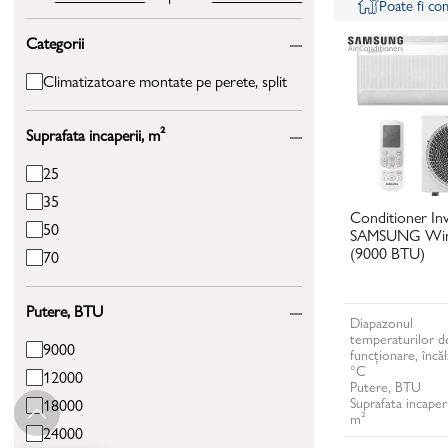
Poate fi c
Categorii
Climatizatoare montate pe perete, split
Suprafata incaperii, m²
25
35
Conditioner In
50
SAMSUNG Wind
(9000 BTU)
70
Putere, BTU
Diapazonul
temperaturilor d
9000
funcționare, încăl
°C
12000
Putere, BTU
Suprafata incaperi
18000
m²
24000