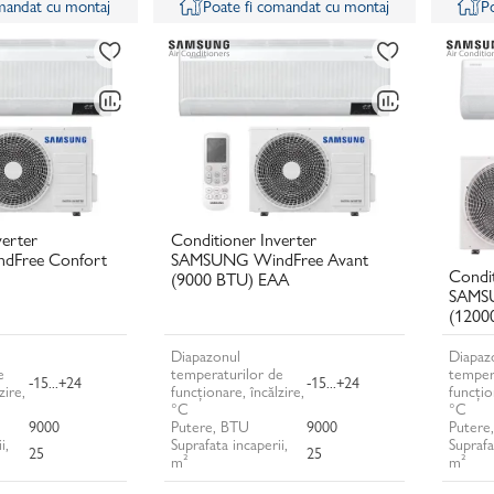
omandat cu montaj
Poate fi comandat cu montaj
P
verter
Conditioner Inverter
Free Confort
SAMSUNG WindFree Avant
Condit
(9000 BTU) EAA
SAMSU
(1200
Diapazonul
Diapaz
e
temperaturilor de
temper
-15...+24
-15...+24
zire,
funcționare, încălzire,
funcțio
°C
°C
9000
Putere, BTU
9000
Putere
i,
Suprafata incaperii,
Suprafa
25
25
m²
m²