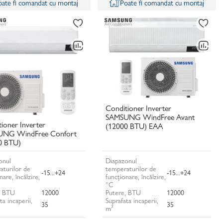
oate fi comandat cu montaj
Poate fi comandat cu montaj
Conditioner Inverter
SAMSUNG WindFree Avant
ioner Inverter
(12000 BTU) EAA
NG WindFree Confort
0 BTU)
onul
Diapazonul
aturilor de
temperaturilor de
-15...+24
-15...+24
nare, încălzire,
funcționare, încălzire,
°C
, BTU
12000
Putere, BTU
12000
ta incaperii,
Suprafata incaperii,
35
35
m²