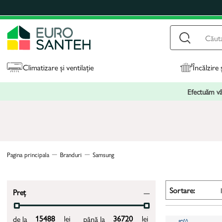
Climatizare și ventilație
Încălzire 
Efectuăm vân
Pagina principala
Branduri
Samsung
Sortare:
Preț
lei
lei
de la
până la