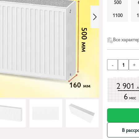
500
1100
Все характе
-
1
+
2 901
6
мес
В расср