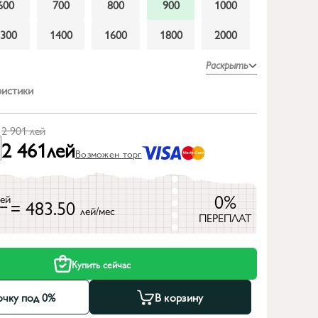
600
700
800
900
1000
1300
1400
1600
1800
2000
Раскрыть
ристики
2 901
лей
2 461
лей
Возможен торг
0%
лей
= 483.50
лей/мес
ПЕРЕПЛАТ
Купить сейчас
очку под 0%
В корзину