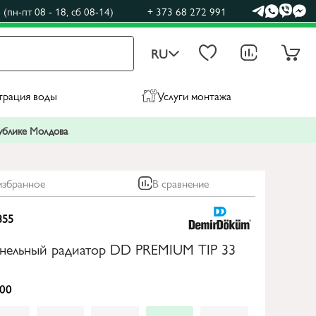
(пн-пт 08 - 18, сб 08-14)
+ 373 68 272 991
RU
трация воды
Услуги монтажа
публике Молдова
избранное
В сравнение
355
анельный радиатор DD PREMIUM TIP 33
00