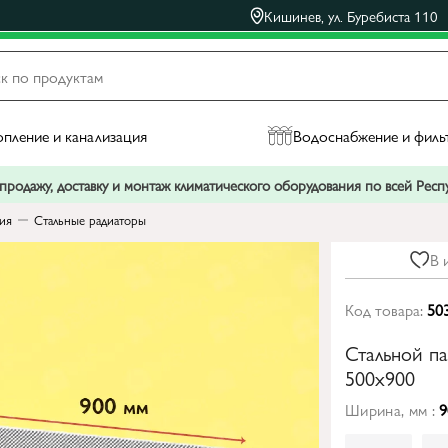
Кишинев, ул. Буребиста 110
пление и канализация
Водоснабжение и филь
родажу, доставку и монтаж климатического оборудования по всей Рес
ния
Стальные радиаторы
В 
Код товара:
50
Стальной п
500x900
Ширина, мм :
9