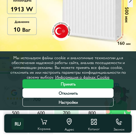
Мы используем файлы cookie и аналогичные технологии для
обеспечения надежной работы сайта, анализа посещаемости и
оптимизации рекламы. Вы можете принять все файлы cookie,
отклонить их или настроить параметры конфиденциальности по
своему выбору.
Информация о файлах Cookie
Принять
Код товара:
50715
Отклонить
Ширина, мм :
700
Настройки
4.8
500
600
700
800
900
RU
1000
1100
1300
1400
1600
Корзина
Каталог
Звонок
Адрес