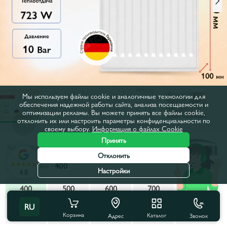
Мы используем файлы cookie и аналогичные технологии для
обеспечения надежной работы сайта, анализа посещаемости и
оптимизации рекламы. Вы можете принять все файлы cookie,
отклонить их или настроить параметры конфиденциальности по
своему выбору.
Информация о файлах Cookie
Принять
Код товара:
KO220504
Отклонить
Ширина, мм :
400
Настройки
4.8
400
500
600
700
800
RU
900
1000
1100
1200
1400
Корзина
Каталог
Звонок
Адрес