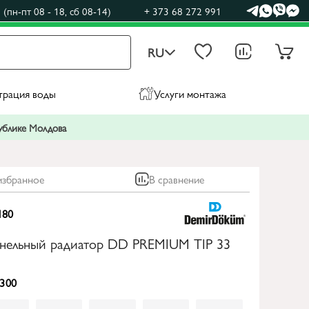
(пн-пт 08 - 18, сб 08-14)
+ 373 68 272 991
RU
трация воды
Услуги монтажа
публике Молдова
избранное
В сравнение
180
анельный радиатор DD PREMIUM TIP 33
300