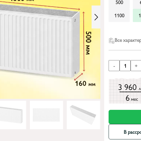
500
1100
Все характе
-
1
+
3 960
6
мес
В расср