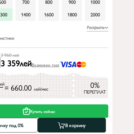
600
700
800
900
1000
1300
1400
1600
1800
2000
Раскрыть
ристики
3 960
лей
3 359
лей
Возможен торг
0%
лей
= 660.00
лей/мес
ПЕРЕПЛАТ
Купить сейчас
очку под 0%
В корзину