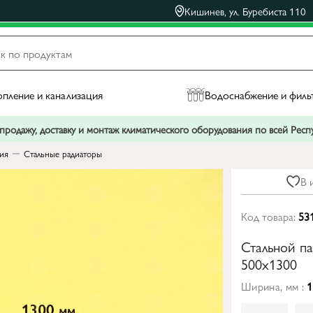
Кишинев, ул. Буребиста 110
пление и канализация
Водоснабжение и филь
родажу, доставку и монтаж климатического оборудования по всей Рес
ния
Стальные радиаторы
В 
Код товара:
53
Стальной п
500x1300
Ширина, мм :
1