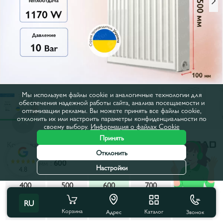
Мы используем файлы cookie и аналогичные технологии для
обеспечения надежной работы сайта, анализа посещаемости и
оптимизации рекламы. Вы можете принять все файлы cookie,
отклонить их или настроить параметры конфиденциальности по
своему выбору.
Информация о файлах Cookie
Принять
Код товара:
6512
Отклонить
Ширина, мм :
600
Настройки
4.8
400
500
600
700
800
RU
900
1000
1100
1200
1300
Корзина
Каталог
Звонок
Адрес