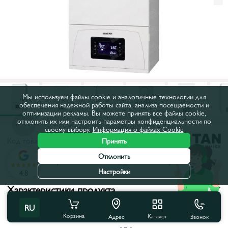
Мы используем файлы cookie и аналогичные технологии для
обеспечения надежной работы сайта, анализа посещаемости и
оптимизации рекламы. Вы можете принять все файлы cookie,
отклонить их или настроить параметры конфиденциальности по
своему выбору.
Информация о файлах Cookie
Код товара:
27795
Принять
Отклонить
Все характеристики
С этим товаром покупают
Настройки
4.8
Характеристики продукта
RU
Тип:
Конденсационные
Корзина
Каталог
Звонок
Адрес