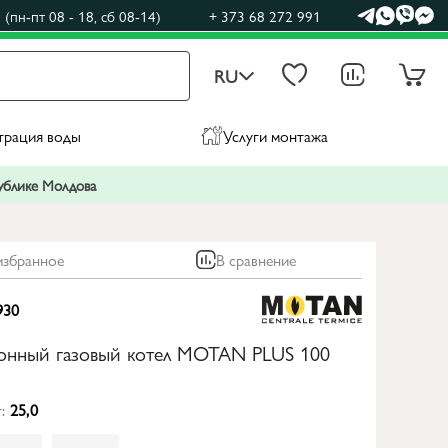
(пн-пт 08 - 18, сб 08-14)
+ 373 68 272 991
RU
трация воды
Услуги монтажа
публике Молдова
избранное
В сравнение
930
онный газовый котел MOTAN PLUS 100
:
25,0