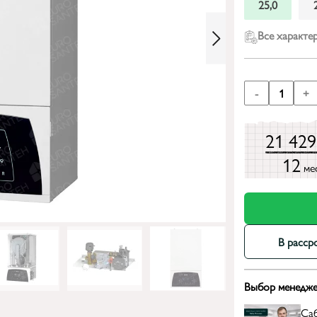
25,0
Все характе
-
1
+
21 42
12
ме
В расср
Выбор менедже
Са