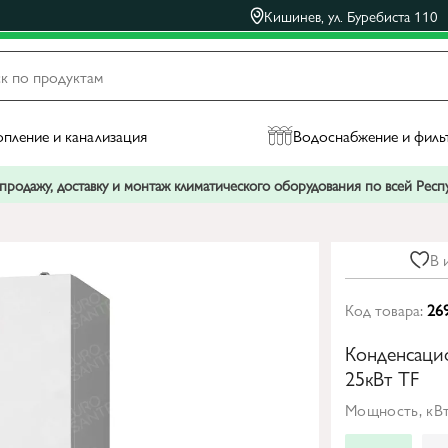
Кишинев, ул. Буребиста 110
пление и канализация
Водоснабжение и филь
родажу, доставку и монтаж климатического оборудования по всей Рес
В 
Код товара:
26
Конденсаци
25кВт TF
Мощность, кВт