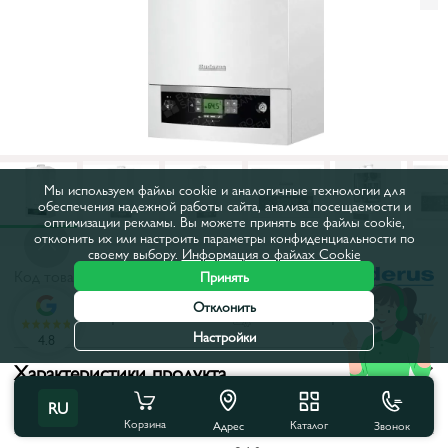
Мы используем файлы cookie и аналогичные технологии для
обеспечения надежной работы сайта, анализа посещаемости и
оптимизации рекламы. Вы можете принять все файлы cookie,
отклонить их или настроить параметры конфиденциальности по
своему выбору.
Информация о файлах Cookie
Код товара:
87154
Принять
Отклонить
Все характеристики
С этим товаром покупают
Настройки
4.8
Характеристики продукта
RU
Тип:
Конденсационные
Корзина
Каталог
Звонок
Адрес