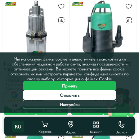
Мы используем файлы cookie и аналогичные технологии для
Насос глубинный Marina SKM
Дренажный насос Marina STS
обеспечения надежной работы сайта, анализа посещаемости и
оптимизации рекламы. Вы можете принять все файлы cookie,
2000
200 HL
отклонить их или настроить параметры конфиденциальности по
своему выбору.
Информация о файлах Cookie
Максимальная высота напора, м
70
Максимальный расход воды, м³/ч
1,0
Принять
Мощность, кВт
0,3
Отклонить
1 190 лей
1 851 лей
1 434 лей
2 229 лей
Настройки
4.8
В корзину
В рассрочку
В корзину
В рассрочку
Возможно заказать с
Возможно заказать с
RU
установкой
установкой
Корзина
Каталог
Звонок
Адрес