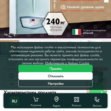
Мы используем файлы cookie и аналогичные технологии для
обеспечения надежной работы сайта, анализа посещаемости и
оптимизации рекламы. Вы можете принять все файлы cookie,
отклонить их или настроить параметры конфиденциальности по
своему выбору.
Информация о файлах Cookie
Код товара:
86259
Принять
Отклонить
Все характеристики
С этим товаром покупают
Настройки
4.8
Характеристики продукта
RU
Тип:
Конвекционные
Корзина
Каталог
Звонок
Адрес