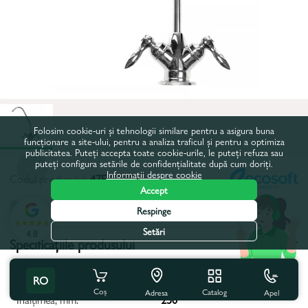
Folosim cookie-uri și tehnologii similare pentru a asigura buna
funcționare a site-ului, pentru a analiza traficul și pentru a optimiza
publicitatea. Puteți accepta toate cookie-urile, le puteți refuza sau
puteți configura setările de confidențialitate după cum doriți.
Informații despre cookie
Codul produsului:
47EK0197
Accept
Toate caracteristicile
Respinge
Setări
4.8
Specificațiile produsului
Materialul corpului:
Oțel inoxidabil
RO
Coș
Catalog
Apel
Adresa
Înalțimea, mm:
250