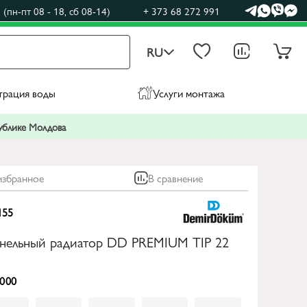
(пн-пт 08 - 18, сб 08-14)
+ 373 68 272 991
RU
трация воды
Услуги монтажа
публике Молдова
избранное
В сравнение
155
анельный радиатор DD PREMIUM TIP 22
000