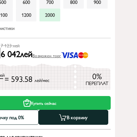
500
600
700
800
900
1100
1200
2000
ристики
7 123
лей
6 042
лей
Возможен торг
0%
лей
= 593.58
лей/мес
ПЕРЕПЛАТ
Купить сейчас
очку под 0%
В корзину
ра для консультации