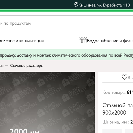
Кишинев, ул. Буребиста 110
пление и канализация
Водоснабжение и филь
родажу, доставку и монтаж климатического оборудования по всей Рес
ния
Стальные радиаторы
В 
Код товара:
61
Стальной п
900x2000
Ширина, мм :
2