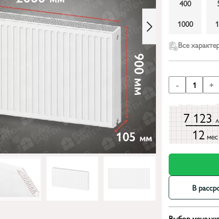
400
1000
Все характе
-
1
+
7 123
12
мес
В расср
Выбор менедже