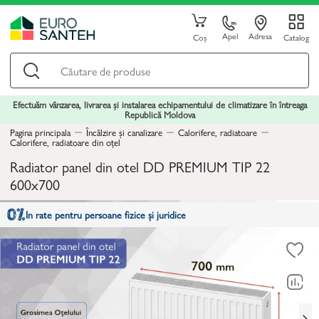
Apel
Adresa
Coș
Catalog
Efectuăm vânzarea, livrarea și instalarea echipamentului de climatizare în întreaga
Republică Moldova
Pagina principala
Încălzire și canalizare
Calorifere, radiatoare
Calorifere, radiatoare din oțel
Radiator panel din otel DD PREMIUM TIP 22
600x700
In rate pentru persoane fizice și juridice