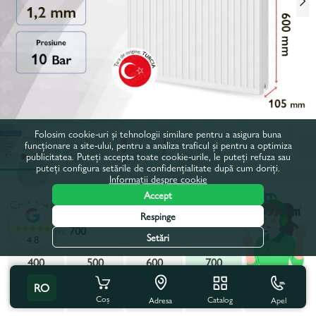
Folosim cookie-uri și tehnologii similare pentru a asigura buna
funcționare a site-ului, pentru a analiza traficul și pentru a optimiza
publicitatea. Puteți accepta toate cookie-urile, le puteți refuza sau
puteți configura setările de confidențialitate după cum doriți.
Informații despre cookie
Accept
Codul produsului:
50764
Respinge
Latime, mm:
700
Setări
4.8
400
500
600
700
800
RO
900
1000
1200
1300
1400
Coș
Catalog
Apel
Adresa